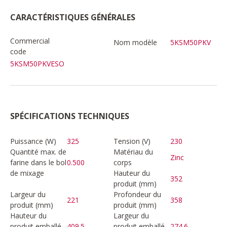
CARACTÉRISTIQUES GÉNÉRALES
Commercial
Nom modèle
5KSM50PKV
code
5KSM50PKVESO
SPÉCIFICATIONS TECHNIQUES
Puissance (W)
325
Tension (V)
230
Quantité max. de
Matériau du
Zinc
farine dans le bol
0.500
corps
de mixage
Hauteur du
352
produit (mm)
Largeur du
Profondeur du
221
358
produit (mm)
produit (mm)
Hauteur du
Largeur du
produit emballé
409.5
produit emballé
274.6