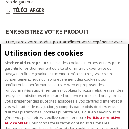
rapide garantie!
TÉLÉCHARGER
ENREGISTREZ VOTRE PRODUIT
Enregistrez votre produit pour améliorer votre expérience avec
les appareils électroménagers KitchenAid. Ainsi, vous pourrez
Utilisation des cookies
bénéficier d'offres et de promotions exclusives, recevoir des
conseils et des astuces, et bien plus encore.
KitchenAid Europa, Inc.
utilise des cookies internes et tiers pour
INSCRIVEZ-VOUS DÈS À PRÉSENT
garantir le fonctionnement du site et offrir une expérience de
navigation fluide (cookies strictement nécessaires). Avec votre
consentement, nous utilisons également des cookies pour
améliorer les performances du site Web et proposer des
fonctionnalités supplémentaires (cookies fonctionnels), réaliser des
À PROPOS DE KITCHENAID
analyses statistiques et mesurer l'audience (cookies d'analyse), et
vous présenter des publicités adaptées à vos centres d'intérêt et à
À propos de KitchenAid
vos habitudes de navigation, y compris par le biais de tiers et sur
NOS PRODUITS
Histoire de la marque
d'autres plateformes (cookies publicitaires). Pour en savoir plus ou
gérer vos paramètres, veuillez consulter notre
Politique relative
Petits électroménagers
Communiqués de presse
aux cookies
. Pour connaître la façon dont nous traitons les
SERVICE CLIENT
Matériel de cuisine
ODR
données personnelles collectées via les cookies, veuillez consulter