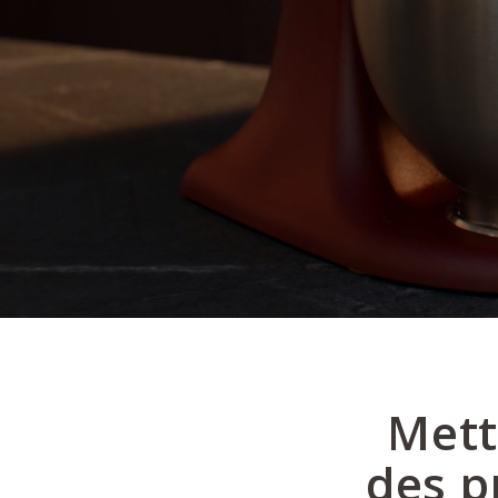
Mett
des p