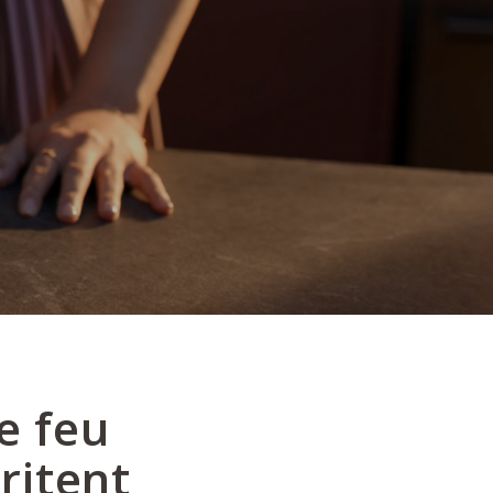
e feu
ritent