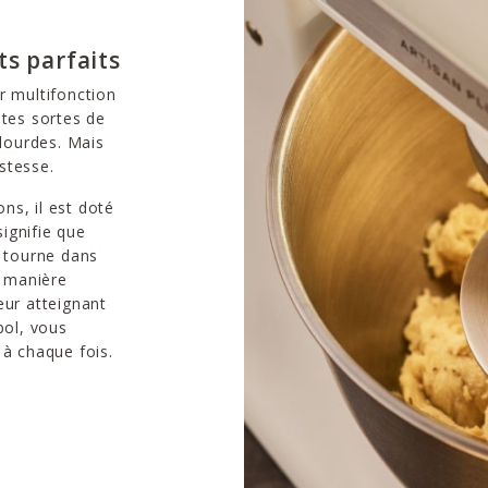
ts parfaits
r multifonction
utes sortes de
 lourdes. Mais
ustesse.
ns, il est doté
ignifie que
e tourne dans
e manière
eur atteignant
bol, vous
à chaque fois.