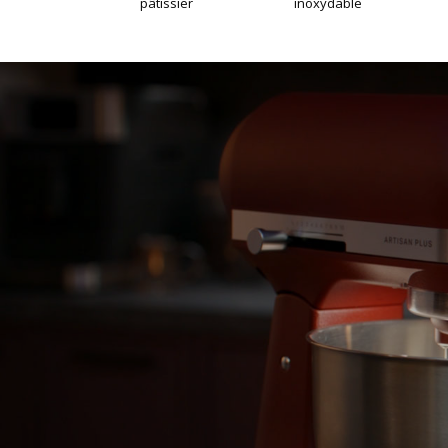
pâtissier
inoxydable