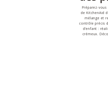
Préparez-vous 
de KitchenAid d
mélange et re
contrôle précis d
d’enfant : ré
crémeux. Décou