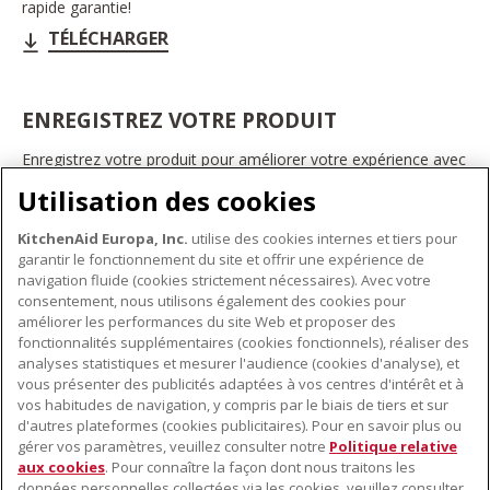
rapide garantie!
TÉLÉCHARGER
ENREGISTREZ VOTRE PRODUIT
Enregistrez votre produit pour améliorer votre expérience avec
les appareils électroménagers KitchenAid. Ainsi, vous pourrez
Utilisation des cookies
bénéficier d'offres et de promotions exclusives, recevoir des
conseils et des astuces, et bien plus encore.
KitchenAid Europa, Inc.
utilise des cookies internes et tiers pour
INSCRIVEZ-VOUS DÈS À PRÉSENT
garantir le fonctionnement du site et offrir une expérience de
navigation fluide (cookies strictement nécessaires). Avec votre
consentement, nous utilisons également des cookies pour
améliorer les performances du site Web et proposer des
fonctionnalités supplémentaires (cookies fonctionnels), réaliser des
À PROPOS DE KITCHENAID
analyses statistiques et mesurer l'audience (cookies d'analyse), et
vous présenter des publicités adaptées à vos centres d'intérêt et à
À propos de KitchenAid
vos habitudes de navigation, y compris par le biais de tiers et sur
NOS PRODUITS
Histoire de la marque
d'autres plateformes (cookies publicitaires). Pour en savoir plus ou
gérer vos paramètres, veuillez consulter notre
Politique relative
Petits électroménagers
Communiqués de presse
aux cookies
. Pour connaître la façon dont nous traitons les
SERVICE CLIENT
Matériel de cuisine
ODR
données personnelles collectées via les cookies, veuillez consulter