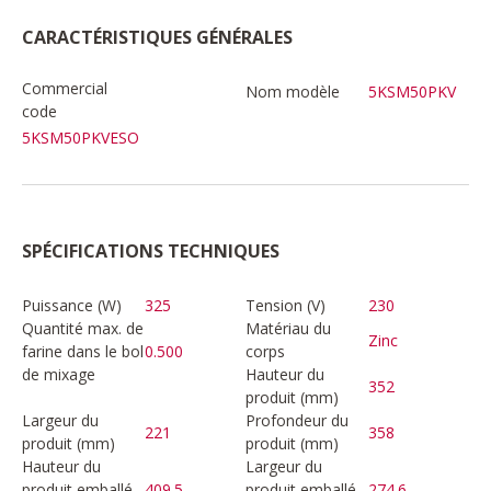
CARACTÉRISTIQUES GÉNÉRALES
Commercial
Nom modèle
5KSM50PKV
code
5KSM50PKVESO
SPÉCIFICATIONS TECHNIQUES
Puissance (W)
325
Tension (V)
230
Quantité max. de
Matériau du
Zinc
farine dans le bol
0.500
corps
de mixage
Hauteur du
352
produit (mm)
Largeur du
Profondeur du
221
358
produit (mm)
produit (mm)
Hauteur du
Largeur du
produit emballé
409.5
produit emballé
274.6