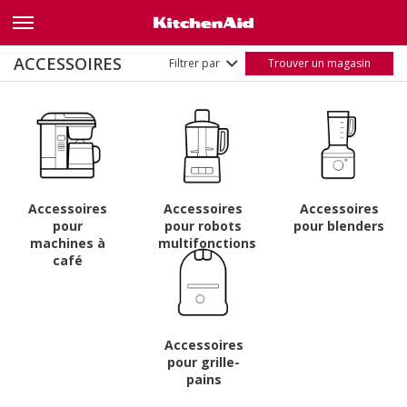
Style
Transparent
(5)
Nom
A - Z
ACCESSOIRES
Filtrer par
Trouver un magasin
Z - A
Accessoires
Accessoires
Accessoires
pour
pour robots
pour blenders
machines à
multifonctions
café
Accessoires
pour grille-
pains