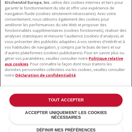
KitchenAid Europa, Inc.
utilise des cookies internes et tiers pour
garantir le fonctionnement du site et offrir une expérience de
KITCHEN UTENSILS
navigation fluide (cookies strictement nécessaires). Avec votre
consentement, nous utilisons également des cookies pour
améliorer les performances du site Web et proposer des
fonctionnalités supplémentaires (cookies fonctionnels), réaliser des
À PROPOS DE KITCHENAID
analyses statistiques et mesurer l'audience (cookies d'analyse), et
vous présenter des publicités adaptées à vos centres d'intérêt et à
À propos de KitchenAid
vos habitudes de navigation, y compris par le biais de tiers et sur
NOS PRODUITS
Histoire de la marque
d'autres plateformes (cookies publicitaires). Pour en savoir plus ou
gérer vos paramètres, veuillez consulter notre
Politique relative
Petits électroménagers
Communiqués de presse
aux cookies
. Pour connaître la façon dont nous traitons les
SERVICE CLIENT
Matériel de cuisine
ODR
données personnelles collectées via les cookies, veuillez consulter
notre
Déclaration de confidentialité
.
Trouver un magasin
Accessoires
Garantie et documents
Service après-vente
TOUT ACCEPTER
©2022 Tous droits réservés. KitchenAid et la forme du robot pâtissier
ACCEPTER UNIQUEMENT LES COOKIES
multifonction sont des marques déposées aux États Unis et dans
NÉCESSAIRES
d'autres pays .
Déclaration de confidentialité
.
Cookies
.
Autres pays
DÉFINIR MES PRÉFÉRENCES