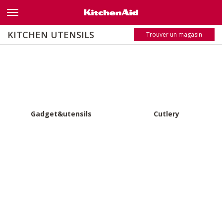
Nom
A - Z
KITCHEN UTENSILS
Trouver un magasin
Z - A
Gadget&utensils
Cutlery