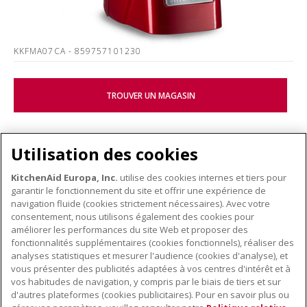
KKFMA07CA
- 859757101230
TROUVER UN MAGASIN
Utilisation des cookies
KitchenAid Europa, Inc.
utilise des cookies internes et tiers pour
garantir le fonctionnement du site et offrir une expérience de
KITCHENWARE
navigation fluide (cookies strictement nécessaires). Avec votre
consentement, nous utilisons également des cookies pour
améliorer les performances du site Web et proposer des
fonctionnalités supplémentaires (cookies fonctionnels), réaliser des
À PROPOS DE KITCHENAID
analyses statistiques et mesurer l'audience (cookies d'analyse), et
vous présenter des publicités adaptées à vos centres d'intérêt et à
À propos de KitchenAid
vos habitudes de navigation, y compris par le biais de tiers et sur
NOS PRODUITS
Histoire de la marque
d'autres plateformes (cookies publicitaires). Pour en savoir plus ou