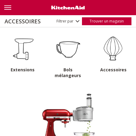
Paddle attachment
(5)
Flex edge beater
(3)
Nom
A - Z
ACCESSOIRES
Filtrer par
Trouver un magasin
Z - A
Extensions
Bols
Accessoires
mélangeurs