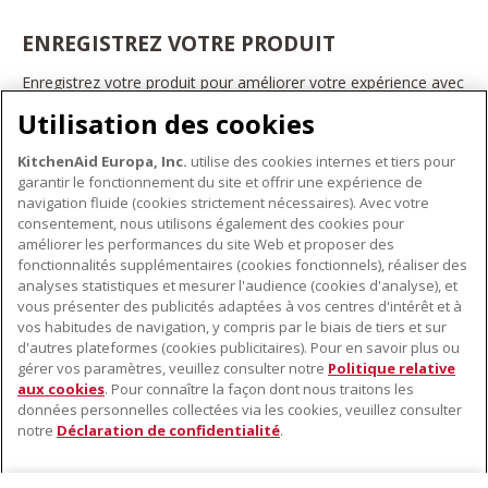
ENREGISTREZ VOTRE PRODUIT
Enregistrez votre produit pour améliorer votre expérience avec
les appareils électroménagers KitchenAid. Ainsi, vous pourrez
Utilisation des cookies
bénéficier d'offres et de promotions exclusives, recevoir des
conseils et des astuces, et bien plus encore.
KitchenAid Europa, Inc.
utilise des cookies internes et tiers pour
INSCRIVEZ-VOUS DÈS À PRÉSENT
garantir le fonctionnement du site et offrir une expérience de
navigation fluide (cookies strictement nécessaires). Avec votre
consentement, nous utilisons également des cookies pour
améliorer les performances du site Web et proposer des
fonctionnalités supplémentaires (cookies fonctionnels), réaliser des
À PROPOS DE KITCHENAID
analyses statistiques et mesurer l'audience (cookies d'analyse), et
vous présenter des publicités adaptées à vos centres d'intérêt et à
À propos de KitchenAid
vos habitudes de navigation, y compris par le biais de tiers et sur
NOS PRODUITS
Histoire de la marque
d'autres plateformes (cookies publicitaires). Pour en savoir plus ou
gérer vos paramètres, veuillez consulter notre
Politique relative
Petits électroménagers
Communiqués de presse
aux cookies
. Pour connaître la façon dont nous traitons les
SERVICE CLIENT
Matériel de cuisine
ODR
données personnelles collectées via les cookies, veuillez consulter
notre
Déclaration de confidentialité
.
Trouver un magasin
Accessoires
Garantie et documents