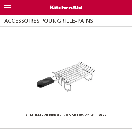
Nom
A - Z
ACCESSOIRES POUR GRILLE-PAINS
Z - A
Trouver un magasin
CHAUFFE-VIENNOISERIES 5KTBW22 5KTBW22