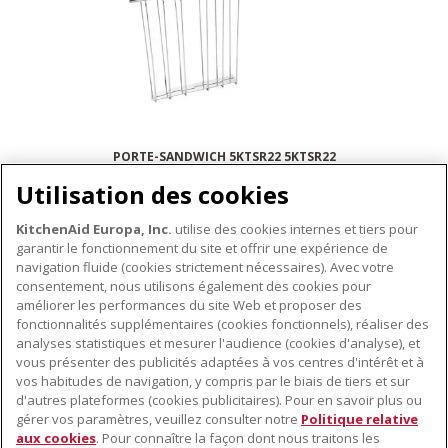
PORTE-SANDWICH 5KTSR22 5KTSR22
Utilisation des cookies
KitchenAid Europa, Inc.
utilise des cookies internes et tiers pour
garantir le fonctionnement du site et offrir une expérience de
ACCESSOIRES POUR GRILLE-PAINS
navigation fluide (cookies strictement nécessaires). Avec votre
consentement, nous utilisons également des cookies pour
améliorer les performances du site Web et proposer des
fonctionnalités supplémentaires (cookies fonctionnels), réaliser des
À PROPOS DE KITCHENAID
analyses statistiques et mesurer l'audience (cookies d'analyse), et
vous présenter des publicités adaptées à vos centres d'intérêt et à
À propos de KitchenAid
vos habitudes de navigation, y compris par le biais de tiers et sur
NOS PRODUITS
Histoire de la marque
d'autres plateformes (cookies publicitaires). Pour en savoir plus ou
gérer vos paramètres, veuillez consulter notre
Politique relative
Petits électroménagers
Communiqués de presse
aux cookies
. Pour connaître la façon dont nous traitons les
SERVICE CLIENT