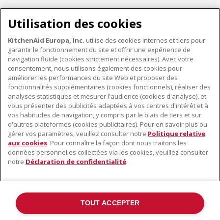
Utilisation des cookies
KitchenAid Europa, Inc.
utilise des cookies internes et tiers pour
garantir le fonctionnement du site et offrir une expérience de
PETITS ÉLECTROMÉNAGERS
navigation fluide (cookies strictement nécessaires). Avec votre
consentement, nous utilisons également des cookies pour
améliorer les performances du site Web et proposer des
fonctionnalités supplémentaires (cookies fonctionnels), réaliser des
À PROPOS DE KITCHENAID
analyses statistiques et mesurer l'audience (cookies d'analyse), et
vous présenter des publicités adaptées à vos centres d'intérêt et à
À propos de KitchenAid
vos habitudes de navigation, y compris par le biais de tiers et sur
NOS PRODUITS
Histoire de la marque
d'autres plateformes (cookies publicitaires). Pour en savoir plus ou
gérer vos paramètres, veuillez consulter notre
Politique relative
Petits électroménagers
Communiqués de presse
aux cookies
. Pour connaître la façon dont nous traitons les
SERVICE CLIENT
Matériel de cuisine
ODR
données personnelles collectées via les cookies, veuillez consulter
notre
Déclaration de confidentialité
.
Trouver un magasin
Accessoires
Garantie et documents
Service après-vente
TOUT ACCEPTER