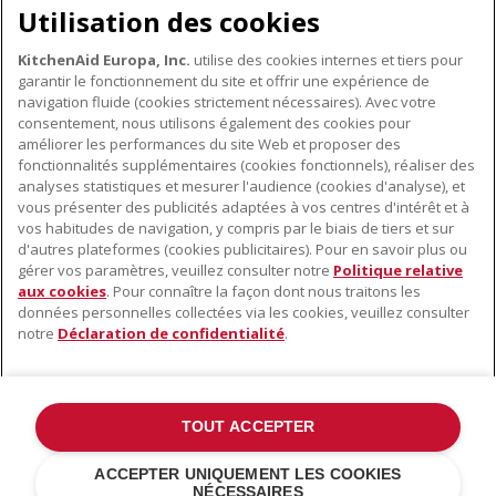
Utilisation des cookies
KitchenAid Europa, Inc.
utilise des cookies internes et tiers pour
garantir le fonctionnement du site et offrir une expérience de
navigation fluide (cookies strictement nécessaires). Avec votre
consentement, nous utilisons également des cookies pour
améliorer les performances du site Web et proposer des
fonctionnalités supplémentaires (cookies fonctionnels), réaliser des
À PROPOS DE KITCHENAID
analyses statistiques et mesurer l'audience (cookies d'analyse), et
vous présenter des publicités adaptées à vos centres d'intérêt et à
À propos de KitchenAid
vos habitudes de navigation, y compris par le biais de tiers et sur
NOS PRODUITS
Histoire de la marque
d'autres plateformes (cookies publicitaires). Pour en savoir plus ou
gérer vos paramètres, veuillez consulter notre
Politique relative
Petits électroménagers
Communiqués de presse
aux cookies
. Pour connaître la façon dont nous traitons les
SERVICE CLIENT
Matériel de cuisine
données personnelles collectées via les cookies, veuillez consulter
ODR
notre
Déclaration de confidentialité
.
Trouver un magasin
Accessoires
Garantie et documents
Service après-vente
TOUT ACCEPTER
©2022 Tous droits réservés. KitchenAid et la forme du robot pâtissier
ACCEPTER UNIQUEMENT LES COOKIES
multifonction sont des marques déposées aux États Unis et dans
NÉCESSAIRES