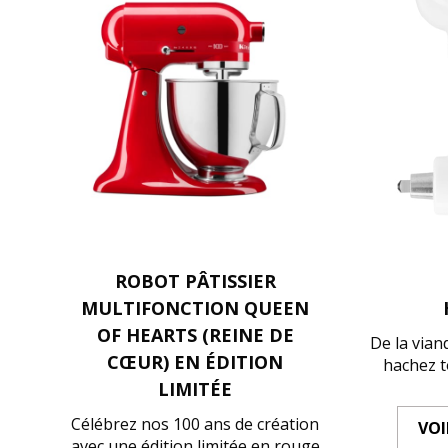
ROBOT PÂTISSIER
MULTIFONCTION QUEEN
OF HEARTS (REINE DE
De la vian
CŒUR) EN ÉDITION
hachez t
LIMITÉE
Célébrez nos 100 ans de création
VOI
avec une édition limitée en rouge