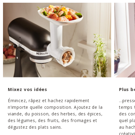
Mixez vos idées
Plus b
Émincez, râpez et hachez rapidement
...pres
n’importe quelle composition. Ajoutez de la
temps 
viande, du poisson, des herbes, des épices,
des co
des légumes, des fruits, des fromages et
quel pl
dégustez des plats sains.
au hach
créativi