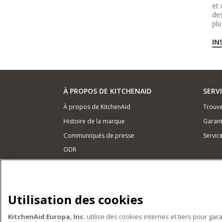
et 
des
plu
IN
À PROPOS DE KITCHENAID
SERV
À propos de KitchenAid
Trouve
Histoire de la marque
Garant
Communiqués de presse
Servic
ODR
NOS PRODUITS
Petits électroménagers
Utilisation des cookies
Matériel de cuisine
KitchenAid Europa, Inc.
utilise des cookies internes et tiers pour gar
Accessoires