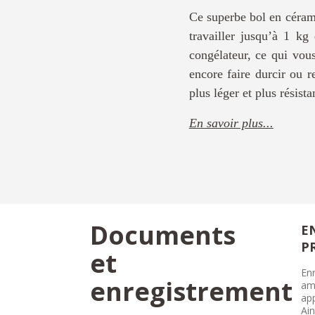
Ce superbe bol en cérami
travailler jusqu’à 1 kg
congélateur, ce qui vou
encore faire durcir ou r
plus léger et plus résist
En savoir plus...
Documents
E
P
et
Enr
enregistrement
amé
ap
Ain