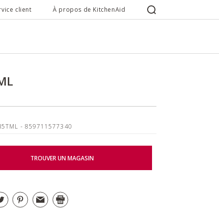
rvice client
À propos de KitchenAid
ML
B5TML
- 859711577340
TROUVER UN MAGASIN