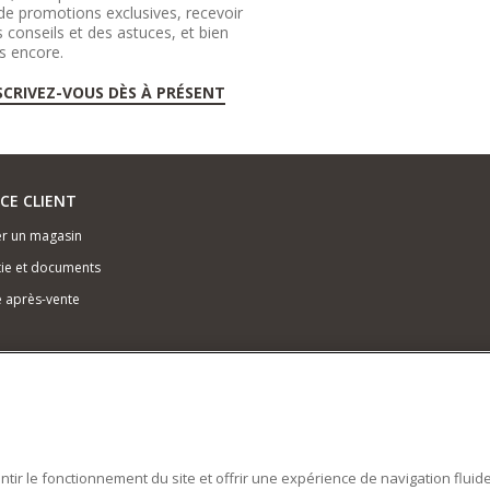
de promotions exclusives, recevoir
 conseils et des astuces, et bien
s encore.
SCRIVEZ-VOUS DÈS À PRÉSENT
ICE CLIENT
r un magasin
ie et documents
e après-vente
antir le fonctionnement du site et offrir une expérience de navigation fluid