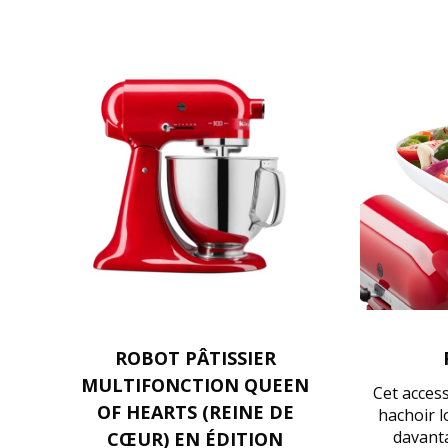
ROBOT PÂTISSIER
MULTIFONCTION QUEEN
Cet acces
OF HEARTS (REINE DE
hachoir l
davanta
CŒUR) EN ÉDITION