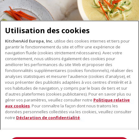
Utilisation des cookies
KitchenAid Europa, Inc.
utilise des cookies internes et tiers pour
garantir le fonctionnement du site et offrir une expérience de
navigation fluide (cookies strictement nécessaires). Avec votre
consentement, nous utilisons également des cookies pour
améliorer les performances du site Web et proposer des
fonctionnalités supplémentaires (cookies fonctionnels), réaliser des
À PROPOS DE KITCHENAID
analyses statistiques et mesurer l'audience (cookies d'analyse), et
vous présenter des publicités adaptées à vos centres d'intérêt et à
À propos de KitchenAid
vos habitudes de navigation, y compris par le biais de tiers et sur
NOS PRODUITS
Histoire de la marque
d'autres plateformes (cookies publicitaires). Pour en savoir plus ou
gérer vos paramètres, veuillez consulter notre
Politique relative
Petits électroménagers
Communiqués de presse
aux cookies
. Pour connaître la façon dont nous traitons les
SERVICE CLIENT
Matériel de cuisine
ODR
données personnelles collectées via les cookies, veuillez consulter
notre
Déclaration de confidentialité
.
Trouver un magasin
Accessoires
Garantie et documents
Service après-vente