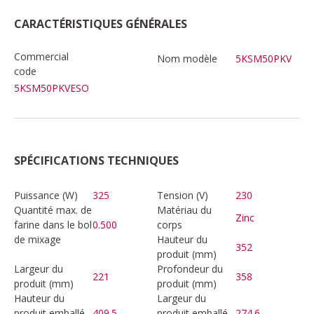
CARACTÉRISTIQUES GÉNÉRALES
Commercial
Nom modèle
5KSM50PKV
code
5KSM50PKVESO
SPÉCIFICATIONS TECHNIQUES
Puissance (W)
325
Tension (V)
230
Quantité max. de
Matériau du
Zinc
farine dans le bol
0.500
corps
de mixage
Hauteur du
352
produit (mm)
Largeur du
Profondeur du
221
358
produit (mm)
produit (mm)
Hauteur du
Largeur du
produit emballé
409.5
produit emballé
274.6