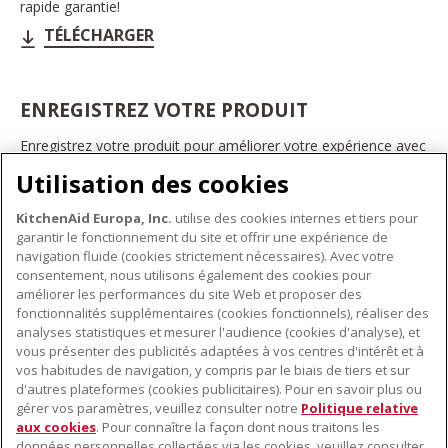
rapide garantie!
TÉLÉCHARGER
ENREGISTREZ VOTRE PRODUIT
Enregistrez votre produit pour améliorer votre expérience avec
les appareils électroménagers KitchenAid. Ainsi, vous pourrez
Utilisation des cookies
bénéficier d'offres et de promotions exclusives, recevoir des
conseils et des astuces, et bien plus encore.
KitchenAid Europa, Inc.
utilise des cookies internes et tiers pour
INSCRIVEZ-VOUS DÈS À PRÉSENT
garantir le fonctionnement du site et offrir une expérience de
navigation fluide (cookies strictement nécessaires). Avec votre
consentement, nous utilisons également des cookies pour
améliorer les performances du site Web et proposer des
fonctionnalités supplémentaires (cookies fonctionnels), réaliser des
À PROPOS DE KITCHENAID
analyses statistiques et mesurer l'audience (cookies d'analyse), et
vous présenter des publicités adaptées à vos centres d'intérêt et à
À propos de KitchenAid
vos habitudes de navigation, y compris par le biais de tiers et sur
NOS PRODUITS
Histoire de la marque
d'autres plateformes (cookies publicitaires). Pour en savoir plus ou
gérer vos paramètres, veuillez consulter notre
Politique relative
Petits électroménagers
Communiqués de presse
aux cookies
. Pour connaître la façon dont nous traitons les
SERVICE CLIENT
Matériel de cuisine
ODR
données personnelles collectées via les cookies, veuillez consulter