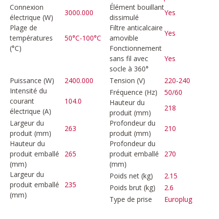
Connexion
Élément bouillant
3000.000
Yes
électrique (W)
dissimulé
Plage de
Filtre anticalcaire
Yes
températures
50°C-100°C
amovible
(°C)
Fonctionnement
sans fil avec
Yes
socle à 360°
Puissance (W)
2400.000
Tension (V)
220-240
Intensité du
Fréquence (Hz)
50/60
courant
104.0
Hauteur du
218
électrique (A)
produit (mm)
Largeur du
Profondeur du
263
210
produit (mm)
produit (mm)
Hauteur du
Profondeur du
produit emballé
265
produit emballé
270
(mm)
(mm)
Largeur du
Poids net (kg)
2.15
produit emballé
235
Poids brut (kg)
2.6
(mm)
Type de prise
Europlug