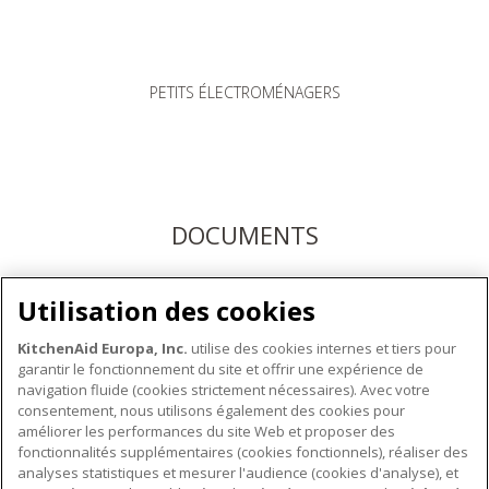
PETITS ÉLECTROMÉNAGERS
DOCUMENTS
Téléchargez les modes d'emploi ici ou enregistrez votre
Utilisation des cookies
produit pour bénéficier du service après-vente KitchenAid
KitchenAid Europa, Inc.
utilise des cookies internes et tiers pour
garantir le fonctionnement du site et offrir une expérience de
navigation fluide (cookies strictement nécessaires). Avec votre
consentement, nous utilisons également des cookies pour
améliorer les performances du site Web et proposer des
fonctionnalités supplémentaires (cookies fonctionnels), réaliser des
À PROPOS DE KITCHENAID
analyses statistiques et mesurer l'audience (cookies d'analyse), et