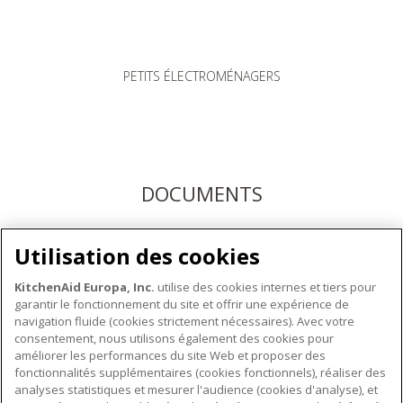
PETITS ÉLECTROMÉNAGERS
DOCUMENTS
Téléchargez les modes d'emploi ici ou enregistrez votre
Utilisation des cookies
produit pour bénéficier du service après-vente KitchenAid
KitchenAid Europa, Inc.
utilise des cookies internes et tiers pour
garantir le fonctionnement du site et offrir une expérience de
navigation fluide (cookies strictement nécessaires). Avec votre
consentement, nous utilisons également des cookies pour
améliorer les performances du site Web et proposer des
fonctionnalités supplémentaires (cookies fonctionnels), réaliser des
À PROPOS DE KITCHENAID
analyses statistiques et mesurer l'audience (cookies d'analyse), et