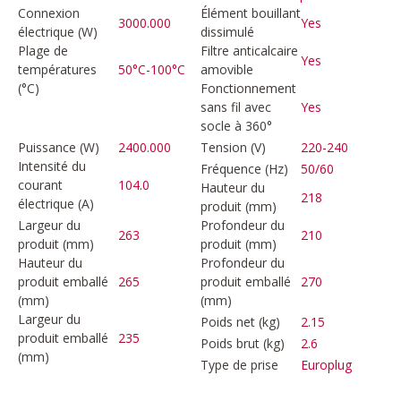
Connexion
Élément bouillant
3000.000
Yes
électrique (W)
dissimulé
Plage de
Filtre anticalcaire
Yes
températures
50°C-100°C
amovible
(°C)
Fonctionnement
sans fil avec
Yes
socle à 360°
Puissance (W)
2400.000
Tension (V)
220-240
Intensité du
Fréquence (Hz)
50/60
courant
104.0
Hauteur du
218
électrique (A)
produit (mm)
Largeur du
Profondeur du
263
210
produit (mm)
produit (mm)
Hauteur du
Profondeur du
produit emballé
265
produit emballé
270
(mm)
(mm)
Largeur du
Poids net (kg)
2.15
produit emballé
235
Poids brut (kg)
2.6
(mm)
Type de prise
Europlug