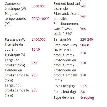
Connexion
Élément bouillant
3000.000
Yes
électrique (W)
dissimulé
Plage de
Filtre anticalcaire
Yes
températures
50°C-100°C
amovible
(°C)
Fonctionnement
sans fil avec
Yes
socle à 360°
Puissance (W)
2400.000
Tension (V)
220-240
Intensité du
Fréquence (Hz)
50/60
courant
104.0
Hauteur du
218
électrique (A)
produit (mm)
Largeur du
Profondeur du
263
210
produit (mm)
produit (mm)
Hauteur du
Profondeur du
produit emballé
265
produit emballé
270
(mm)
(mm)
Largeur du
Poids net (kg)
2.15
produit emballé
235
Poids brut (kg)
2.6
(mm)
Type de prise
Europlug