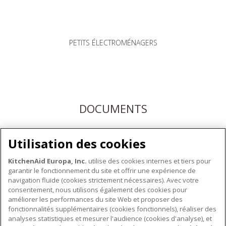
PETITS ÉLECTROMÉNAGERS
DOCUMENTS
Téléchargez les modes d'emploi ici ou enregistrez votre
Utilisation des cookies
produit pour bénéficier du service après-vente KitchenAid
KitchenAid Europa, Inc.
utilise des cookies internes et tiers pour
garantir le fonctionnement du site et offrir une expérience de
navigation fluide (cookies strictement nécessaires). Avec votre
consentement, nous utilisons également des cookies pour
améliorer les performances du site Web et proposer des
fonctionnalités supplémentaires (cookies fonctionnels), réaliser des
À PROPOS DE KITCHENAID
analyses statistiques et mesurer l'audience (cookies d'analyse), et