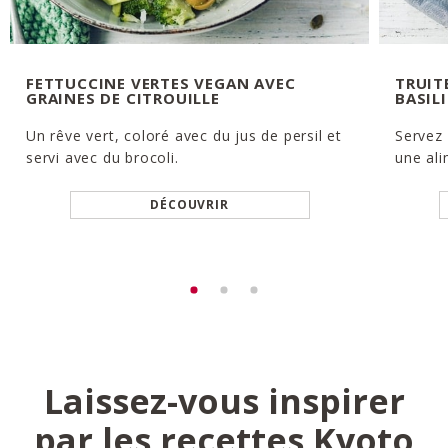
FETTUCCINE VERTES VEGAN AVEC
TRUIT
GRAINES DE CITROUILLE
BASIL
Un rêve vert, coloré avec du jus de persil et
Servez 
servi avec du brocoli.
une ali
DÉCOUVRIR
Laissez-vous inspirer
par les recettes Kyoto