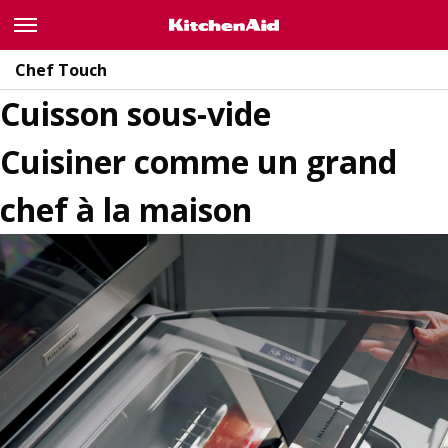
Caractéristiques principales
Gammes Chef Touch
Chef Touch
Galerie
Cuisson sous-vide
Caractéristiques principales
Gammes Chef Touch
Galerie
Recettes
Cuisiner comme un grand
OÙ ACHETER NOS PRODUITS
chef à la maison