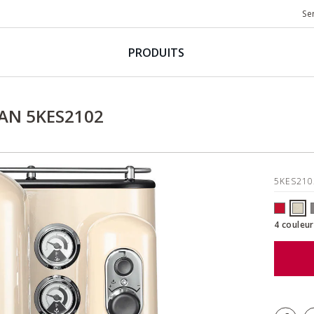
Se
PRODUITS
SAN 5KES2102
5KES21
4 couleur