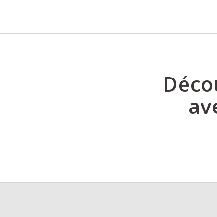
Décou
av