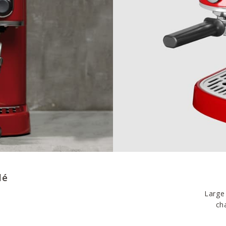
lé
Large
ch