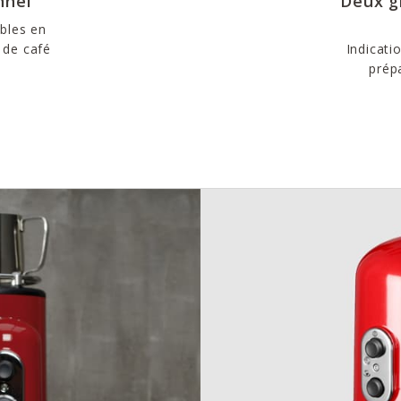
nnel
Deux g
ables en
 de café
Indicati
prépa