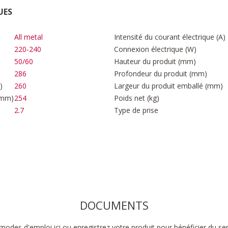
UES
All metal
Intensité du courant électrique (A)
220-240
Connexion électrique (W)
50/60
Hauteur du produit (mm)
286
Profondeur du produit (mm)
)
260
Largeur du produit emballé (mm)
(mm)
254
Poids net (kg)
2.7
Type de prise
DOCUMENTS
modes d'emploi ici ou enregistrez votre produit pour bénéficier du se