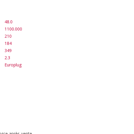
48.0
1100.000
210
184
349
2.3
Europlug
rvice après-vente