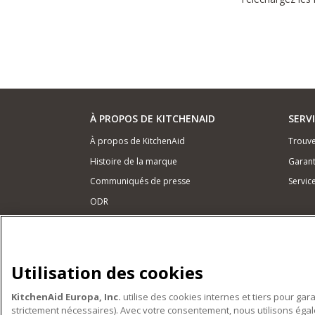
À PROPOS DE KITCHENAID
SERV
À propos de KitchenAid
Trouve
Histoire de la marque
Garant
Communiqués de presse
Servic
ODR
NOS PRODUITS
Petits électroménagers
Utilisation des cookies
Matériel de cuisine
KitchenAid Europa, Inc.
utilise des cookies internes et tiers pour gar
Accessoires
strictement nécessaires). Avec votre consentement, nous utilisons ég