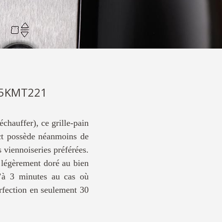
 5KMT221
chauffer), ce grille-pain
act possède néanmoins de
 viennoiseries préférées.
 légèrement doré au bien
u’à 3 minutes au cas où
erfection en seulement 30