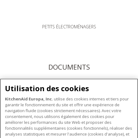
PETITS ÉLECTROMÉNAGERS
DOCUMENTS
Téléchargez les modes d'emploi ici ou enregistrez votre
Utilisation des cookies
produit pour bénéficier du service après-vente KitchenAid
KitchenAid Europa, Inc.
utilise des cookies internes et tiers pour
garantir le fonctionnement du site et offrir une expérience de
navigation fluide (cookies strictement nécessaires). Avec votre
consentement, nous utilisons également des cookies pour
améliorer les performances du site Web et proposer des
fonctionnalités supplémentaires (cookies fonctionnels), réaliser des
À PROPOS DE KITCHENAID
analyses statistiques et mesurer l'audience (cookies d'analyse), et