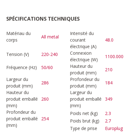
SPÉCIFICATIONS TECHNIQUES
Matériau du
Intensité du
All metal
corps
courant
48.0
électrique (A)
Connexion
Tension (V)
220-240
1100.000
électrique (W)
Hauteur du
Fréquence (Hz)
50/60
210
produit (mm)
Largeur du
Profondeur du
286
184
produit (mm)
produit (mm)
Hauteur du
Largeur du
produit emballé
260
produit emballé
349
(mm)
(mm)
Profondeur du
Poids net (kg)
2.3
produit emballé
254
Poids brut (kg)
2.7
(mm)
Type de prise
Europlug