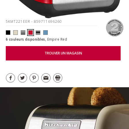
5KMT221EER
- 859711696260
6 couleurs disponibles,
Empire Red
TROUVER UN MAGASIN