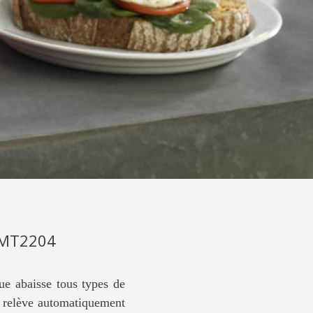
KMT2204
ue abaisse tous types de
s relève automatiquement