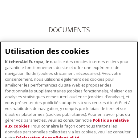
DOCUMENTS
Téléchargez les modes d'emploi ici ou enregistrez votre
Utilisation des cookies
produit pour bénéficier du service après-vente KitchenAid
KitchenAid Europa, Inc.
utilise des cookies internes et tiers pour
garantir le fonctionnement du site et offrir une expérience de
navigation fluide (cookies strictement nécessaires). Avec votre
consentement, nous utilisons également des cookies pour
améliorer les performances du site Web et proposer des
fonctionnalités supplémentaires (cookies fonctionnels), réaliser des
À PROPOS DE KITCHENAID
analyses statistiques et mesurer l'audience (cookies d'analyse), et
vous présenter des publicités adaptées à vos centres d'intérêt et à
À propos de KitchenAid
vos habitudes de navigation, y compris par le biais de tiers et sur
NOS PRODUITS
Histoire de la marque
d'autres plateformes (cookies publicitaires). Pour en savoir plus ou
gérer vos paramètres, veuillez consulter notre
Politique relative
Petits électroménagers
Communiqués de presse
aux cookies
. Pour connaître la façon dont nous traitons les
SERVICE CLIENT
Matériel de cuisine
ODR
données personnelles collectées via les cookies, veuillez consulter
notre
Déclaration de confidentialité
.
Trouver un magasin