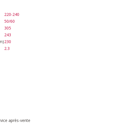
220-240
50/60
305
243
m)
230
2.3
rvice après-vente