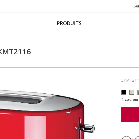
Se
PRODUITS
5KMT2116
5KMT21
4 couleur