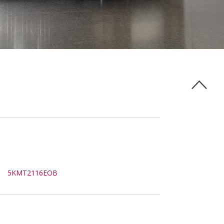
5KMT2116EOB