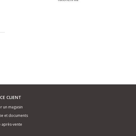
ICE CLIENT
r un magasin
ie et documents
e après-vente