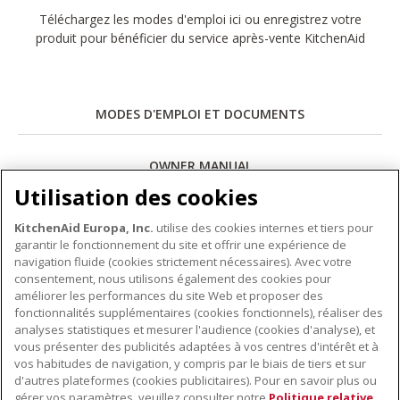
Téléchargez les modes d'emploi ici ou enregistrez votre
produit pour bénéficier du service après-vente KitchenAid
MODES D'EMPLOI ET DOCUMENTS
OWNER MANUAL
Utilisation des cookies
Télécharger
KitchenAid Europa, Inc.
utilise des cookies internes et tiers pour
garantir le fonctionnement du site et offrir une expérience de
navigation fluide (cookies strictement nécessaires). Avec votre
consentement, nous utilisons également des cookies pour
améliorer les performances du site Web et proposer des
fonctionnalités supplémentaires (cookies fonctionnels), réaliser des
À PROPOS DE KITCHENAID
analyses statistiques et mesurer l'audience (cookies d'analyse), et
vous présenter des publicités adaptées à vos centres d'intérêt et à
À propos de KitchenAid
vos habitudes de navigation, y compris par le biais de tiers et sur
NOS PRODUITS
Histoire de la marque
d'autres plateformes (cookies publicitaires). Pour en savoir plus ou
gérer vos paramètres, veuillez consulter notre
Politique relative