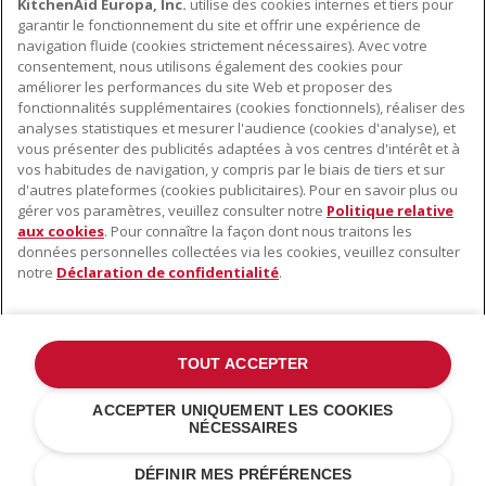
KitchenAid Europa, Inc.
utilise des cookies internes et tiers pour
INSCRIVEZ-VOUS DÈS À PRÉSENT
garantir le fonctionnement du site et offrir une expérience de
navigation fluide (cookies strictement nécessaires). Avec votre
consentement, nous utilisons également des cookies pour
améliorer les performances du site Web et proposer des
fonctionnalités supplémentaires (cookies fonctionnels), réaliser des
À PROPOS DE KITCHENAID
analyses statistiques et mesurer l'audience (cookies d'analyse), et
vous présenter des publicités adaptées à vos centres d'intérêt et à
À propos de KitchenAid
vos habitudes de navigation, y compris par le biais de tiers et sur
NOS PRODUITS
Histoire de la marque
d'autres plateformes (cookies publicitaires). Pour en savoir plus ou
gérer vos paramètres, veuillez consulter notre
Politique relative
Petits électroménagers
Communiqués de presse
aux cookies
. Pour connaître la façon dont nous traitons les
SERVICE CLIENT
Matériel de cuisine
ODR
données personnelles collectées via les cookies, veuillez consulter
notre
Déclaration de confidentialité
.
Trouver un magasin
Accessoires
Garantie et documents
Service après-vente
TOUT ACCEPTER
©2022 Tous droits réservés. KitchenAid et la forme du robot pâtissier
ACCEPTER UNIQUEMENT LES COOKIES
multifonction sont des marques déposées aux États Unis et dans
NÉCESSAIRES
d'autres pays .
Déclaration de confidentialité
.
Cookies
.
Autres pays
DÉFINIR MES PRÉFÉRENCES