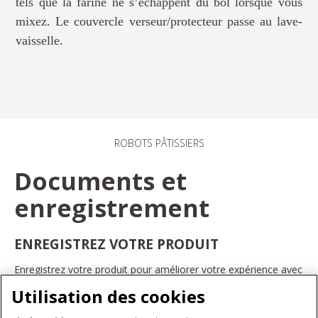
tels que la farine ne s’échappent du bol lorsque vous
mixez. Le couvercle verseur/protecteur passe au lave-
vaisselle.
ROBOTS PÂTISSIERS
Documents et
enregistrement
ENREGISTREZ VOTRE PRODUIT
Enregistrez votre produit pour améliorer votre expérience avec
les appareils électroménagers KitchenAid. Ainsi, vous pourrez
Utilisation des cookies
bénéficier d'offres et de promotions exclusives, recevoir des
conseils et des astuces, et bien plus encore.