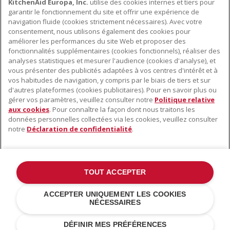
KitchenAid Europa, Inc.
utilise des cookies internes et tiers pour
INSCRIVEZ-VOUS DÈS À PRÉSENT
garantir le fonctionnement du site et offrir une expérience de
navigation fluide (cookies strictement nécessaires). Avec votre
consentement, nous utilisons également des cookies pour
améliorer les performances du site Web et proposer des
fonctionnalités supplémentaires (cookies fonctionnels), réaliser des
À PROPOS DE KITCHENAID
analyses statistiques et mesurer l'audience (cookies d'analyse), et
vous présenter des publicités adaptées à vos centres d'intérêt et à
À propos de KitchenAid
vos habitudes de navigation, y compris par le biais de tiers et sur
NOS PRODUITS
Histoire de la marque
d'autres plateformes (cookies publicitaires). Pour en savoir plus ou
gérer vos paramètres, veuillez consulter notre
Politique relative
Petits électroménagers
Communiqués de presse
aux cookies
. Pour connaître la façon dont nous traitons les
SERVICE CLIENT
Matériel de cuisine
ODR
données personnelles collectées via les cookies, veuillez consulter
notre
Déclaration de confidentialité
.
Trouver un magasin
Accessoires
Garantie et documents
Service après-vente
TOUT ACCEPTER
©2022 Tous droits réservés. KitchenAid et la forme du robot pâtissier
ACCEPTER UNIQUEMENT LES COOKIES
multifonction sont des marques déposées aux États Unis et dans
NÉCESSAIRES
d'autres pays .
Déclaration de confidentialité
.
Cookies
.
Autres pays
DÉFINIR MES PRÉFÉRENCES