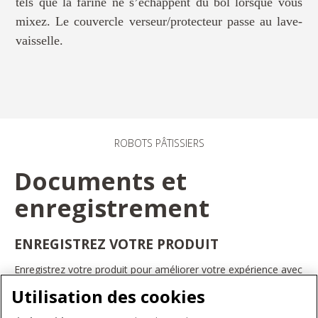
tels que la farine ne s’échappent du bol lorsque vous
mixez. Le couvercle verseur/protecteur passe au lave-
vaisselle.
ROBOTS PÂTISSIERS
Documents et
enregistrement
ENREGISTREZ VOTRE PRODUIT
Enregistrez votre produit pour améliorer votre expérience avec
les appareils électroménagers KitchenAid. Ainsi, vous pourrez
Utilisation des cookies
bénéficier d'offres et de promotions exclusives, recevoir des
conseils et des astuces, et bien plus encore.