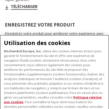
TÉLÉCHARGER
ENREGISTREZ VOTRE PRODUIT
Enregistrez votre produit pour améliorer votre expérience avec
les appareils électroménagers KitchenAid. Ainsi, vous pourrez
Utilisation des cookies
bénéficier d'offres et de promotions exclusives, recevoir des
conseils et des astuces, et bien plus encore.
KitchenAid Europa, Inc.
utilise des cookies internes et tiers pour
INSCRIVEZ-VOUS DÈS À PRÉSENT
garantir le fonctionnement du site et offrir une expérience de
navigation fluide (cookies strictement nécessaires). Avec votre
consentement, nous utilisons également des cookies pour
améliorer les performances du site Web et proposer des
fonctionnalités supplémentaires (cookies fonctionnels), réaliser des
À PROPOS DE KITCHENAID
analyses statistiques et mesurer l'audience (cookies d'analyse), et
vous présenter des publicités adaptées à vos centres d'intérêt et à
À propos de KitchenAid
vos habitudes de navigation, y compris par le biais de tiers et sur
NOS PRODUITS
Histoire de la marque
d'autres plateformes (cookies publicitaires). Pour en savoir plus ou
gérer vos paramètres, veuillez consulter notre
Politique relative
Petits électroménagers
Communiqués de presse
aux cookies
. Pour connaître la façon dont nous traitons les
SERVICE CLIENT
Matériel de cuisine
données personnelles collectées via les cookies, veuillez consulter
ODR