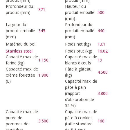
produit (mm)
produit (mm)
Profondeur du
Hauteur du
371
produit (mm)
produit emballé
500
(mm)
Largeur du
Profondeur du
produit emballé
345
produit emballé
440
(mm)
(mm)
Matériau du bol
Poids net (kg)
13.1
Poids brut (kg)
16.02
Stainless steel
Capacité max. de
Capacité max. de
1.150
19
farine (kg)
blancs d'œufs
Capacité max. de
Pâte à gâteau
4.500
crème fouettée
1.900
(kg)
(L)
Capacité max. de
pâte à pain
(rapport
3.800
d’absorption de
55 %)
Capacité max. de
Capacité max. de
purée de
pâte à cookies
3.500
168
pommes de
(taille standard
terre (kg)
de 5,1 cm)