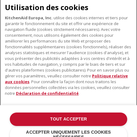
les appareils électroménagers KitchenAid. Ainsi, vous pourrez
Utilisation des cookies
bénéficier d'offres et de promotions exclusives, recevoir des
conseils et des astuces, et bien plus encore.
KitchenAid Europa, Inc.
utilise des cookies internes et tiers pour
INSCRIVEZ-VOUS DÈS À PRÉSENT
garantir le fonctionnement du site et offrir une expérience de
navigation fluide (cookies strictement nécessaires). Avec votre
consentement, nous utilisons également des cookies pour
améliorer les performances du site Web et proposer des
fonctionnalités supplémentaires (cookies fonctionnels), réaliser des
À PROPOS DE KITCHENAID
analyses statistiques et mesurer l'audience (cookies d'analyse), et
vous présenter des publicités adaptées à vos centres d'intérêt et à
À propos de KitchenAid
vos habitudes de navigation, y compris par le biais de tiers et sur
NOS PRODUITS
Histoire de la marque
d'autres plateformes (cookies publicitaires). Pour en savoir plus ou
gérer vos paramètres, veuillez consulter notre
Politique relative
Petits électroménagers
Communiqués de presse
aux cookies
. Pour connaître la façon dont nous traitons les
SERVICE CLIENT
Matériel de cuisine
ODR
données personnelles collectées via les cookies, veuillez consulter
notre
Déclaration de confidentialité
.
Trouver un magasin
Accessoires
Garantie et documents
Service après-vente
TOUT ACCEPTER
©2022 Tous droits réservés. KitchenAid et la forme du robot pâtissier
ACCEPTER UNIQUEMENT LES COOKIES
multifonction sont des marques déposées aux États Unis et dans