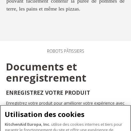
pouvant facilement contenir la purée de pommes de
terre, les pains et même les pizzas.
ROBOTS PÂTISSIERS
Documents et
enregistrement
ENREGISTREZ VOTRE PRODUIT
Enregistrez votre produit pour améliorer votre expérience avec
les appareils électroménagers KitchenAid. Ainsi, vous pourrez
Utilisation des cookies
bénéficier d'offres et de promotions exclusives, recevoir des
conseils et des astuces, et bien plus encore.
KitchenAid Europa, Inc.
utilise des cookies internes et tiers pour
INSCRIVEZ-VOUS DÈS À PRÉSENT
garantir le fonctionnement du site et offrir une expérience de