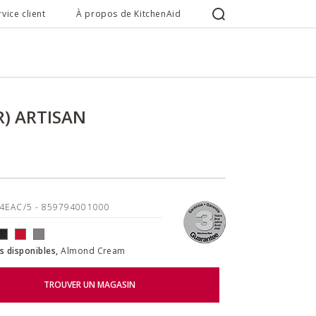
rvice client
À propos de KitchenAid
) ARTISAN
04EAC/5
- 859794001000
s disponibles,
Almond Cream
TROUVER UN MAGASIN