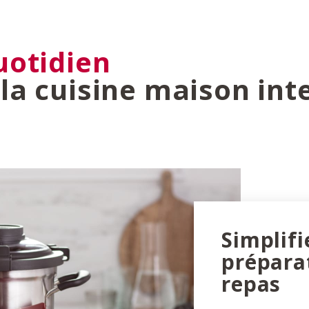
uotidien
la cuisine maison inte
Simplifi
prépara
repas