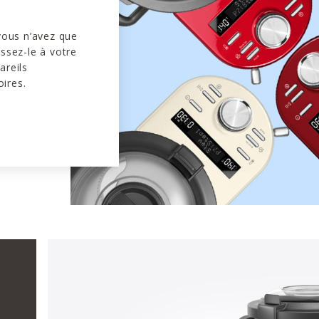
 vous n’avez que
issez-le à votre
areils
ires.