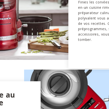
Finies les corvée
en-un cuisine rime
préparateur culin
polyvalent vous 
de vos recettes. 
préprogrammes, 
accessoires, vous
tomber.
le au
e