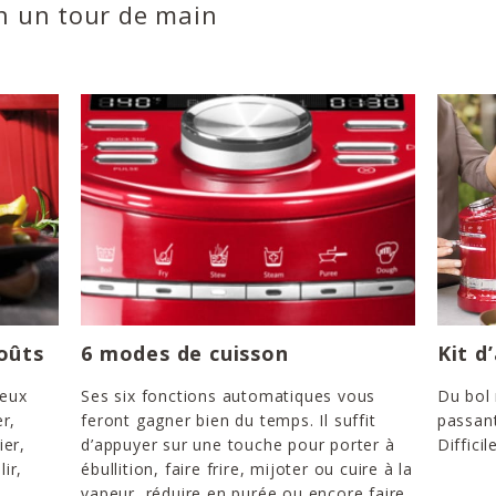
en un tour de main
oûts
6 modes de cuisson
Kit d
reux
Ses six fonctions automatiques vous
Du bol
r,
feront gagner bien du temps. Il suffit
passant
ier,
d’appuyer sur une touche pour porter à
Difficil
lir,
ébullition, faire frire, mijoter ou cuire à la
vapeur, réduire en purée ou encore faire