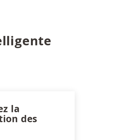
lligente
ez la
tion des