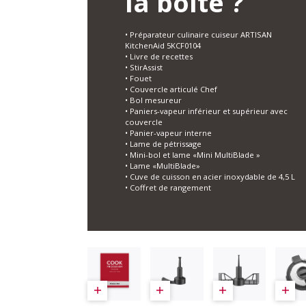
la boîte ?
• Préparateur culinaire cuiseur ARTISAN
KitchenAid 5KCF0104
• Livre de recettes
• StirAssist
• Fouet
• Couvercle articulé Chef
• Bol mesureur
• Paniers-vapeur inférieur et supérieur avec
couvercle
• Panier-vapeur interne
• Lame de pétrissage
• Mini-bol et lame «Mini MultiBlade »
• Lame «MultiBlade»
• Cuve de cuisson en acier inoxydable de 4,5 L
• Coffret de rangement