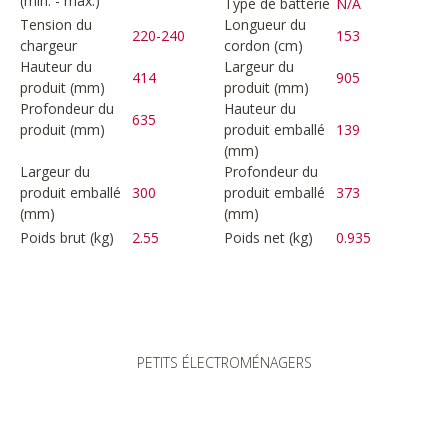
(min. - max.)
Type de batterie
N/A
Tension du
Longueur du
220-240
153
chargeur
cordon (cm)
Hauteur du
Largeur du
414
905
produit (mm)
produit (mm)
Profondeur du
Hauteur du
635
produit (mm)
produit emballé
139
(mm)
Largeur du
Profondeur du
produit emballé
300
produit emballé
373
(mm)
(mm)
Poids brut (kg)
2.55
Poids net (kg)
0.935
PETITS ÉLECTROMÉNAGERS