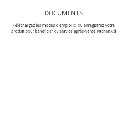
DOCUMENTS
Téléchargez les modes d'emploi ici ou enregistrez votre
produit pour bénéficier du service après-vente KitchenAid
Mixez tout au long
de la journée
Réveillez-vous avec des crêpes moelleuses, servez une
soupe épicée pour le déjeuner, puis détendez-vous avec
un muffin à la cannelle dans la soirée. Il y a toujours
quelque chose de nouveau à faire avec le mixeur
plongeant.