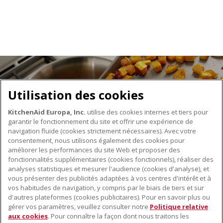
Utilisation des cookies
KitchenAid Europa, Inc.
utilise des cookies internes et tiers pour
garantir le fonctionnement du site et offrir une expérience de
navigation fluide (cookies strictement nécessaires). Avec votre
consentement, nous utilisons également des cookies pour
améliorer les performances du site Web et proposer des
fonctionnalités supplémentaires (cookies fonctionnels), réaliser des
À PROPOS DE KITCHENAID
analyses statistiques et mesurer l'audience (cookies d'analyse), et
vous présenter des publicités adaptées à vos centres d'intérêt et à
À propos de KitchenAid
vos habitudes de navigation, y compris par le biais de tiers et sur
NOS PRODUITS
Histoire de la marque
d'autres plateformes (cookies publicitaires). Pour en savoir plus ou
gérer vos paramètres, veuillez consulter notre
Politique relative
Petits électroménagers
Communiqués de presse
aux cookies
. Pour connaître la façon dont nous traitons les
SERVICE CLIENT