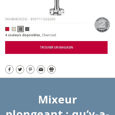
5KHBV83EDG
- 859711626200
4 couleurs disponibles,
Charcoal
TROUVER UN MAGASIN
Mixeur
plongeant : qu’y-a-