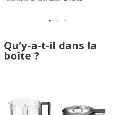
Qu’y-a-t-il dans la
boîte ?