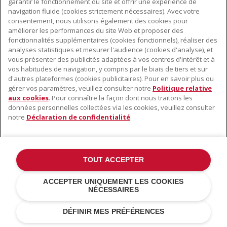
garantir le fonctionnement du site et offrir une expérience de
navigation fluide (cookies strictement nécessaires). Avec votre
consentement, nous utilisons également des cookies pour
améliorer les performances du site Web et proposer des
fonctionnalités supplémentaires (cookies fonctionnels), réaliser des
À PROPOS DE KITCHENAID
analyses statistiques et mesurer l'audience (cookies d'analyse), et
vous présenter des publicités adaptées à vos centres d'intérêt et à
À propos de KitchenAid
vos habitudes de navigation, y compris par le biais de tiers et sur
NOS PRODUITS
Histoire de la marque
d'autres plateformes (cookies publicitaires). Pour en savoir plus ou
gérer vos paramètres, veuillez consulter notre
Politique relative
Petits électroménagers
Communiqués de presse
aux cookies
. Pour connaître la façon dont nous traitons les
SERVICE CLIENT
Matériel de cuisine
données personnelles collectées via les cookies, veuillez consulter
ODR
notre
Déclaration de confidentialité
.
Trouver un magasin
Accessoires
Garantie et documents
Service après-vente
TOUT ACCEPTER
©2022 Tous droits réservés. KitchenAid et la forme du robot pâtissier
ACCEPTER UNIQUEMENT LES COOKIES
multifonction sont des marques déposées aux États Unis et dans
NÉCESSAIRES
d'autres pays .
Déclaration de confidentialité
.
Cookies
.
Autres pays
DÉFINIR MES PRÉFÉRENCES