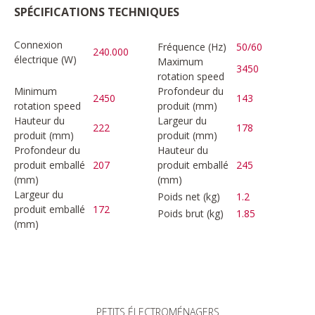
SPÉCIFICATIONS TECHNIQUES
Connexion
Fréquence (Hz)
50/60
240.000
électrique (W)
Maximum
3450
rotation speed
Minimum
Profondeur du
2450
143
rotation speed
produit (mm)
Hauteur du
Largeur du
222
178
produit (mm)
produit (mm)
Profondeur du
Hauteur du
produit emballé
207
produit emballé
245
(mm)
(mm)
Largeur du
Poids net (kg)
1.2
produit emballé
172
Poids brut (kg)
1.85
(mm)
PETITS ÉLECTROMÉNAGERS