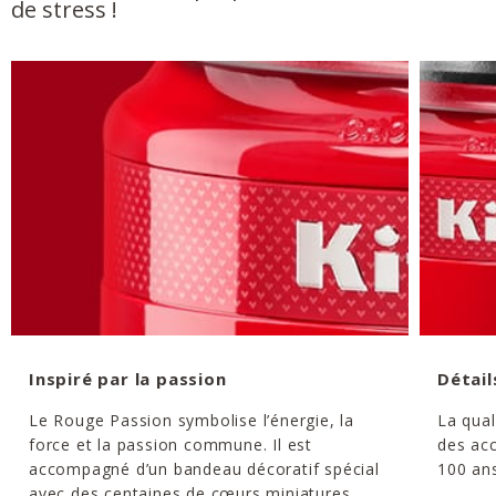
de stress !
Inspiré par la passion
Détail
Le Rouge Passion symbolise l’énergie, la
La qual
force et la passion commune. Il est
des acc
accompagné d’un bandeau décoratif spécial
100 ans
avec des centaines de cœurs miniatures.