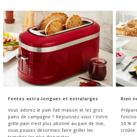
Fentes extra-longues et extralarges
Rien n
Vous adorez le pain fait maison et les gros
Prépare
pains de campagne ? Réjouissez-vous ! Votre
fonctio
grille-pain n’est plus abonné au pain de mie,
50 % d’
vous pouvez désormais faire griller les
croûte 
tranches les plus disparates.