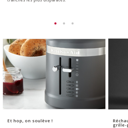
Et hop, on soulève !
Réchau
grille-