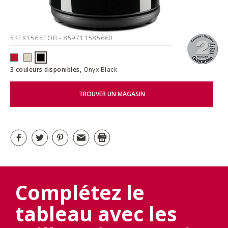
5KEK1565EOB
- 859711585660
3 couleurs disponibles,
Onyx Black
TROUVER UN MAGASIN
Complétez le
tableau avec les