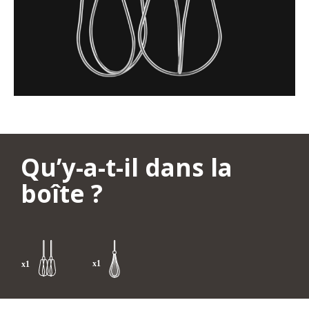
Qu’y-a-t-il dans la
boîte ?