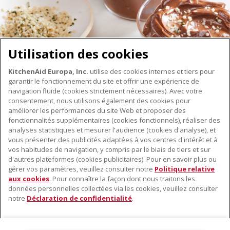
Utilisation des cookies
KitchenAid Europa, Inc.
utilise des cookies internes et tiers pour
garantir le fonctionnement du site et offrir une expérience de
navigation fluide (cookies strictement nécessaires). Avec votre
consentement, nous utilisons également des cookies pour
améliorer les performances du site Web et proposer des
fonctionnalités supplémentaires (cookies fonctionnels), réaliser des
À PROPOS DE KITCHENAID
analyses statistiques et mesurer l'audience (cookies d'analyse), et
vous présenter des publicités adaptées à vos centres d'intérêt et à
À propos de KitchenAid
vos habitudes de navigation, y compris par le biais de tiers et sur
NOS PRODUITS
Histoire de la marque
d'autres plateformes (cookies publicitaires). Pour en savoir plus ou
gérer vos paramètres, veuillez consulter notre
Politique relative
Petits électroménagers
Communiqués de presse
aux cookies
. Pour connaître la façon dont nous traitons les
SERVICE CLIENT
Matériel de cuisine
ODR
données personnelles collectées via les cookies, veuillez consulter
notre
Déclaration de confidentialité
.
Trouver un magasin
Accessoires
Garantie et documents
Service après-vente