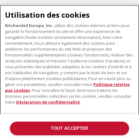
Utilisation des cookies
KitchenAid Europa, Inc.
utilise des cookies internes et tiers pour
garantir le fonctionnement du site et offrir une expérience de
KITCHENWARE
navigation fluide (cookies strictement nécessaires). Avec votre
consentement, nous utilisons également des cookies pour
améliorer les performances du site Web et proposer des
fonctionnalités supplémentaires (cookies fonctionnels), réaliser des
À PROPOS DE KITCHENAID
analyses statistiques et mesurer l'audience (cookies d'analyse), et
vous présenter des publicités adaptées à vos centres d'intérêt et à
À propos de KitchenAid
vos habitudes de navigation, y compris par le biais de tiers et sur
NOS PRODUITS
Histoire de la marque
d'autres plateformes (cookies publicitaires). Pour en savoir plus ou
gérer vos paramètres, veuillez consulter notre
Politique relative
Petits électroménagers
Communiqués de presse
aux cookies
. Pour connaître la façon dont nous traitons les
SERVICE CLIENT
Matériel de cuisine
ODR
données personnelles collectées via les cookies, veuillez consulter
notre
Déclaration de confidentialité
.
Trouver un magasin
Accessoires
Garantie et documents
Service après-vente
TOUT ACCEPTER