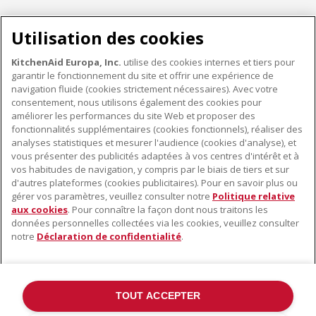
Utilisation des cookies
KitchenAid Europa, Inc.
utilise des cookies internes et tiers pour
garantir le fonctionnement du site et offrir une expérience de
KITCHENWARE
navigation fluide (cookies strictement nécessaires). Avec votre
consentement, nous utilisons également des cookies pour
améliorer les performances du site Web et proposer des
fonctionnalités supplémentaires (cookies fonctionnels), réaliser des
À PROPOS DE KITCHENAID
analyses statistiques et mesurer l'audience (cookies d'analyse), et
vous présenter des publicités adaptées à vos centres d'intérêt et à
À propos de KitchenAid
vos habitudes de navigation, y compris par le biais de tiers et sur
NOS PRODUITS
Histoire de la marque
d'autres plateformes (cookies publicitaires). Pour en savoir plus ou
gérer vos paramètres, veuillez consulter notre
Politique relative
Petits électroménagers
Communiqués de presse
aux cookies
. Pour connaître la façon dont nous traitons les
SERVICE CLIENT
Matériel de cuisine
ODR
données personnelles collectées via les cookies, veuillez consulter
notre
Déclaration de confidentialité
.
Trouver un magasin
Accessoires
Garantie et documents
Service après-vente
TOUT ACCEPTER