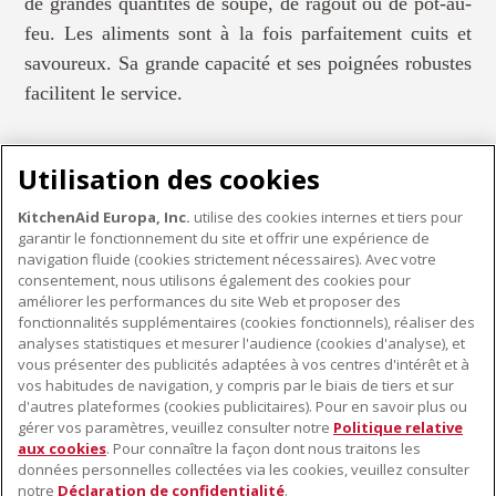
de grandes quantités de soupe, de ragoût ou de pot-au-
feu. Les aliments sont à la fois parfaitement cuits et
savoureux. Sa grande capacité et ses poignées robustes
facilitent le service.
Utilisation des cookies
KitchenAid Europa, Inc.
utilise des cookies internes et tiers pour
garantir le fonctionnement du site et offrir une expérience de
KITCHENWARE
navigation fluide (cookies strictement nécessaires). Avec votre
consentement, nous utilisons également des cookies pour
améliorer les performances du site Web et proposer des
fonctionnalités supplémentaires (cookies fonctionnels), réaliser des
À PROPOS DE KITCHENAID
analyses statistiques et mesurer l'audience (cookies d'analyse), et
vous présenter des publicités adaptées à vos centres d'intérêt et à
À propos de KitchenAid
vos habitudes de navigation, y compris par le biais de tiers et sur
NOS PRODUITS
Histoire de la marque
d'autres plateformes (cookies publicitaires). Pour en savoir plus ou
gérer vos paramètres, veuillez consulter notre
Politique relative
Petits électroménagers
Communiqués de presse
aux cookies
. Pour connaître la façon dont nous traitons les
SERVICE CLIENT
Matériel de cuisine
ODR
données personnelles collectées via les cookies, veuillez consulter
notre
Déclaration de confidentialité
.
Trouver un magasin