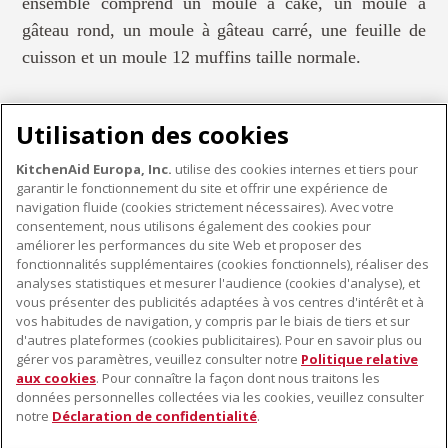
ensemble comprend un moule à cake, un moule à
gâteau rond, un moule à gâteau carré, une feuille de
cuisson et un moule 12 muffins taille normale.
Utilisation des cookies
KitchenAid Europa, Inc.
utilise des cookies internes et tiers pour
garantir le fonctionnement du site et offrir une expérience de
KITCHENWARE
navigation fluide (cookies strictement nécessaires). Avec votre
consentement, nous utilisons également des cookies pour
améliorer les performances du site Web et proposer des
fonctionnalités supplémentaires (cookies fonctionnels), réaliser des
À PROPOS DE KITCHENAID
analyses statistiques et mesurer l'audience (cookies d'analyse), et
vous présenter des publicités adaptées à vos centres d'intérêt et à
À propos de KitchenAid
vos habitudes de navigation, y compris par le biais de tiers et sur
NOS PRODUITS
Histoire de la marque
d'autres plateformes (cookies publicitaires). Pour en savoir plus ou
gérer vos paramètres, veuillez consulter notre
Politique relative
Petits électroménagers
Communiqués de presse
aux cookies
. Pour connaître la façon dont nous traitons les
SERVICE CLIENT
Matériel de cuisine
ODR
données personnelles collectées via les cookies, veuillez consulter
notre
Déclaration de confidentialité
.
Trouver un magasin
Accessoires
Garantie et documents