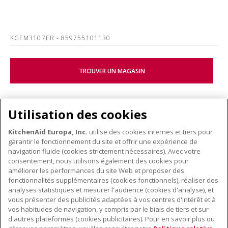
KGEM3107ER
- 859755101130
TROUVER UN MAGASIN
Utilisation des cookies
KitchenAid Europa, Inc.
utilise des cookies internes et tiers pour
garantir le fonctionnement du site et offrir une expérience de
KITCHENWARE
navigation fluide (cookies strictement nécessaires). Avec votre
consentement, nous utilisons également des cookies pour
améliorer les performances du site Web et proposer des
fonctionnalités supplémentaires (cookies fonctionnels), réaliser des
À PROPOS DE KITCHENAID
analyses statistiques et mesurer l'audience (cookies d'analyse), et
vous présenter des publicités adaptées à vos centres d'intérêt et à
À propos de KitchenAid
vos habitudes de navigation, y compris par le biais de tiers et sur
NOS PRODUITS
Histoire de la marque
d'autres plateformes (cookies publicitaires). Pour en savoir plus ou