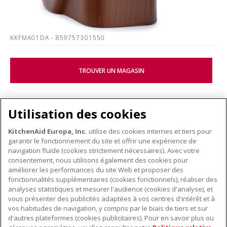
KKFMA01DA
- 859757301550
TROUVER UN MAGASIN
Utilisation des cookies
KitchenAid Europa, Inc.
utilise des cookies internes et tiers pour
garantir le fonctionnement du site et offrir une expérience de
KITCHENWARE
navigation fluide (cookies strictement nécessaires). Avec votre
consentement, nous utilisons également des cookies pour
améliorer les performances du site Web et proposer des
fonctionnalités supplémentaires (cookies fonctionnels), réaliser des
À PROPOS DE KITCHENAID
analyses statistiques et mesurer l'audience (cookies d'analyse), et
vous présenter des publicités adaptées à vos centres d'intérêt et à
À propos de KitchenAid
vos habitudes de navigation, y compris par le biais de tiers et sur
NOS PRODUITS
Histoire de la marque
d'autres plateformes (cookies publicitaires). Pour en savoir plus ou