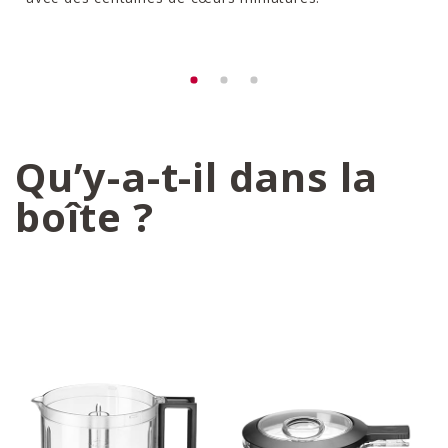
Qu’y-a-t-il dans la
boîte ?