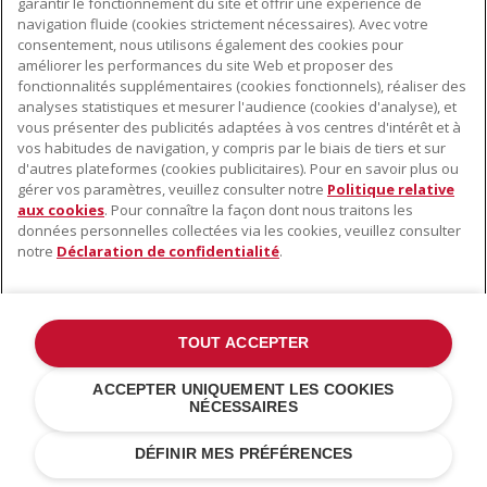
garantir le fonctionnement du site et offrir une expérience de
navigation fluide (cookies strictement nécessaires). Avec votre
consentement, nous utilisons également des cookies pour
améliorer les performances du site Web et proposer des
fonctionnalités supplémentaires (cookies fonctionnels), réaliser des
À PROPOS DE KITCHENAID
analyses statistiques et mesurer l'audience (cookies d'analyse), et
vous présenter des publicités adaptées à vos centres d'intérêt et à
À propos de KitchenAid
vos habitudes de navigation, y compris par le biais de tiers et sur
NOS PRODUITS
Histoire de la marque
d'autres plateformes (cookies publicitaires). Pour en savoir plus ou
gérer vos paramètres, veuillez consulter notre
Politique relative
Petits électroménagers
Communiqués de presse
aux cookies
. Pour connaître la façon dont nous traitons les
SERVICE CLIENT
Matériel de cuisine
données personnelles collectées via les cookies, veuillez consulter
ODR
notre
Déclaration de confidentialité
.
Trouver un magasin
Accessoires
Garantie et documents
Service après-vente
TOUT ACCEPTER
©2022 Tous droits réservés. KitchenAid et la forme du robot pâtissier
ACCEPTER UNIQUEMENT LES COOKIES
multifonction sont des marques déposées aux États Unis et dans
NÉCESSAIRES
d'autres pays .
Déclaration de confidentialité
.
Cookies
.
Autres pays
DÉFINIR MES PRÉFÉRENCES