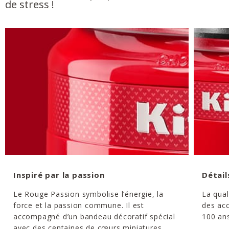
de stress !
Inspiré par la passion
Détail
Le Rouge Passion symbolise l’énergie, la
La qual
force et la passion commune. Il est
des acc
accompagné d’un bandeau décoratif spécial
100 ans
avec des centaines de cœurs miniatures.