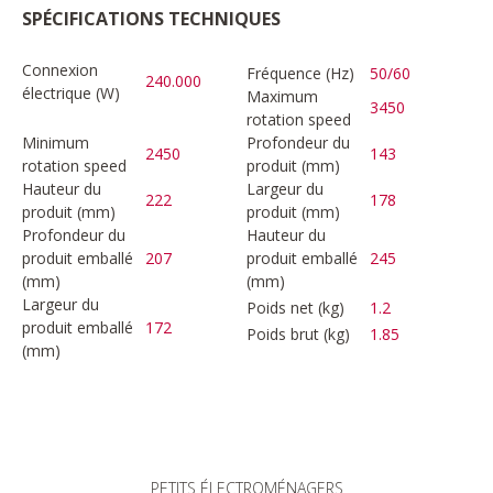
SPÉCIFICATIONS TECHNIQUES
Connexion
Fréquence (Hz)
50/60
240.000
électrique (W)
Maximum
3450
rotation speed
Minimum
Profondeur du
2450
143
rotation speed
produit (mm)
Hauteur du
Largeur du
222
178
produit (mm)
produit (mm)
Profondeur du
Hauteur du
produit emballé
207
produit emballé
245
(mm)
(mm)
Largeur du
Poids net (kg)
1.2
produit emballé
172
Poids brut (kg)
1.85
(mm)
PETITS ÉLECTROMÉNAGERS