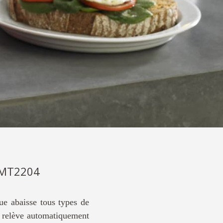
KMT2204
ue abaisse tous types de
s relève automatiquement