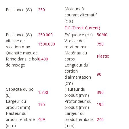
Moteurs à
Puissance (W)
250
courant alternatif
(c.a.)
DC (Direct Current)
Puissance (W)
250.000
Fréquence (Hz)
50/60
Vitesse de
Vitesse de
1500.000
750
rotation max.
rotation min.
Quantité max. de
Matériau du
Plastic
farine dans le bol
0.400
corps
de mixage
Longueur du
cordon
90
d'alimentation
(cm)
Capacité du bol
Hauteur du
1.700
390
(L)
produit (mm)
Largeur du
Profondeur du
195
195
produit (mm)
produit (mm)
Hauteur du
Largeur du
produit emballé
409
produit emballé
246
(mm)
(mm)