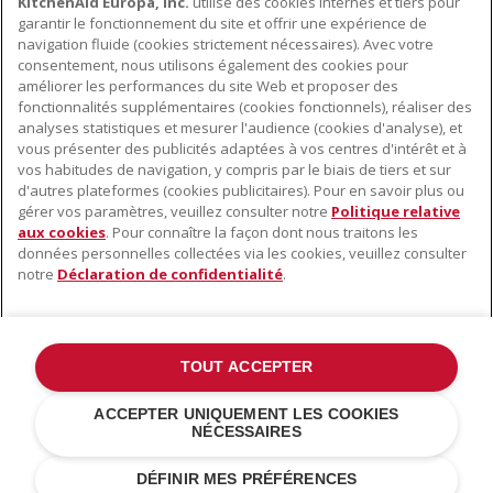
KitchenAid Europa, Inc.
utilise des cookies internes et tiers pour
garantir le fonctionnement du site et offrir une expérience de
navigation fluide (cookies strictement nécessaires). Avec votre
consentement, nous utilisons également des cookies pour
améliorer les performances du site Web et proposer des
fonctionnalités supplémentaires (cookies fonctionnels), réaliser des
À PROPOS DE KITCHENAID
analyses statistiques et mesurer l'audience (cookies d'analyse), et
vous présenter des publicités adaptées à vos centres d'intérêt et à
À propos de KitchenAid
vos habitudes de navigation, y compris par le biais de tiers et sur
NOS PRODUITS
Histoire de la marque
d'autres plateformes (cookies publicitaires). Pour en savoir plus ou
gérer vos paramètres, veuillez consulter notre
Politique relative
Petits électroménagers
Communiqués de presse
aux cookies
. Pour connaître la façon dont nous traitons les
SERVICE CLIENT
Matériel de cuisine
données personnelles collectées via les cookies, veuillez consulter
ODR
notre
Déclaration de confidentialité
.
Trouver un magasin
Accessoires
Garantie et documents
Service après-vente
TOUT ACCEPTER
©2022 Tous droits réservés. KitchenAid et la forme du robot pâtissier
ACCEPTER UNIQUEMENT LES COOKIES
multifonction sont des marques déposées aux États Unis et dans
NÉCESSAIRES
d'autres pays .
Déclaration de confidentialité
.
Cookies
.
Autres pays
DÉFINIR MES PRÉFÉRENCES