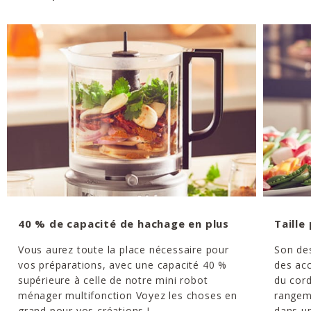
40 % de capacité de hachage en plus
Taille
Vous aurez toute la place nécessaire pour
Son de
vos préparations, avec une capacité 40 %
des acc
supérieure à celle de notre mini robot
du cor
ménager multifonction Voyez les choses en
rangeme
grand pour vos créations !
dans un