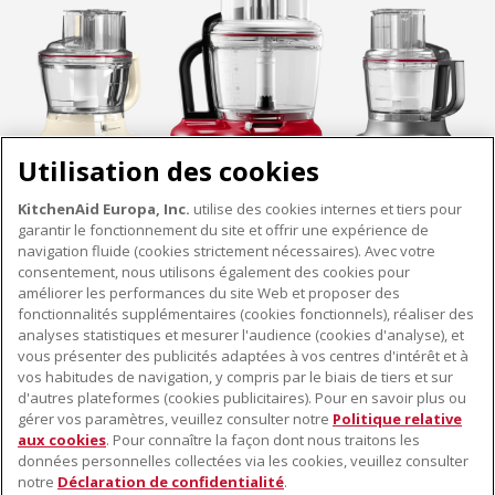
Utilisation des cookies
KitchenAid Europa, Inc.
utilise des cookies internes et tiers pour
garantir le fonctionnement du site et offrir une expérience de
navigation fluide (cookies strictement nécessaires). Avec votre
consentement, nous utilisons également des cookies pour
améliorer les performances du site Web et proposer des
fonctionnalités supplémentaires (cookies fonctionnels), réaliser des
À PROPOS DE KITCHENAID
analyses statistiques et mesurer l'audience (cookies d'analyse), et
vous présenter des publicités adaptées à vos centres d'intérêt et à
À propos de KitchenAid
vos habitudes de navigation, y compris par le biais de tiers et sur
NOS PRODUITS
Histoire de la marque
d'autres plateformes (cookies publicitaires). Pour en savoir plus ou
gérer vos paramètres, veuillez consulter notre
Politique relative
Petits électroménagers
Communiqués de presse
aux cookies
. Pour connaître la façon dont nous traitons les
SERVICE CLIENT
Matériel de cuisine
ODR
données personnelles collectées via les cookies, veuillez consulter
notre
Déclaration de confidentialité
.
Trouver un magasin
Accessoires