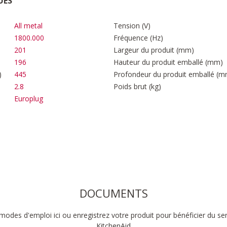
UES
All metal
Tension (V)
1800.000
Fréquence (Hz)
201
Largeur du produit (mm)
196
Hauteur du produit emballé (mm)
)
445
Profondeur du produit emballé (m
2.8
Poids brut (kg)
Europlug
DOCUMENTS
modes d'emploi ici ou enregistrez votre produit pour bénéficier du se
KitchenAid