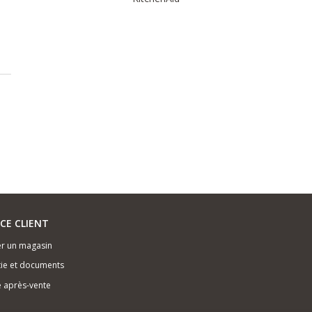
ICE CLIENT
r un magasin
ie et documents
e après-vente