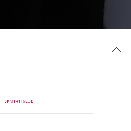
5KMT4116EOB