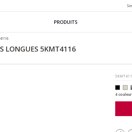
Se
PRODUITS
T4116
ES LONGUES 5KMT4116
5KMT41
4 couleur