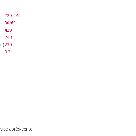
220-240
50/60
420
243
m)
230
3.2
rvice après-vente