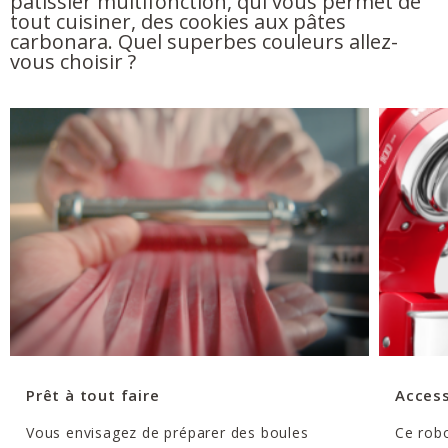
pâtissier multifonction, qui vous permet de
tout cuisiner, des cookies aux pâtes
carbonara. Quel superbes couleurs allez-
vous choisir ?
Prêt à tout faire
Access
Vous envisagez de préparer des boules
Ce robo