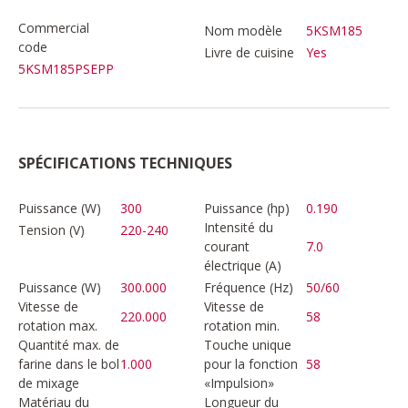
Commercial
Nom modèle
5KSM185
code
Livre de cuisine
Yes
5KSM185PSEPP
SPÉCIFICATIONS TECHNIQUES
Puissance (W)
300
Puissance (hp)
0.190
Intensité du
Tension (V)
220-240
courant
7.0
électrique (A)
Puissance (W)
300.000
Fréquence (Hz)
50/60
Vitesse de
Vitesse de
220.000
58
rotation max.
rotation min.
Quantité max. de
Touche unique
farine dans le bol
1.000
pour la fonction
58
de mixage
«Impulsion»
Matériau du
Longueur du