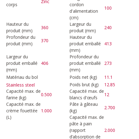
Zinc
corps
cordon
100
d'alimentation
(cm)
Hauteur du
Largeur du
360
240
produit (mm)
produit (mm)
Profondeur du
Hauteur du
370
produit (mm)
produit emballé
413
(mm)
Largeur du
Profondeur du
produit emballé
406
produit emballé
273
(mm)
(mm)
Matériau du bol
Poids net (kg)
11.1
Poids brut (kg)
12.85
Stainless steel
Capacité max. de
Capacité max. de
0.500
12
farine (kg)
blancs d'œufs
Capacité max. de
Pâte à gâteau
2.700
crème fouettée
1.000
(kg)
(L)
Capacité max. de
pâte à pain
(rapport
2.000
d’absorption de