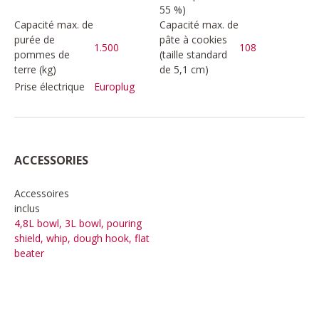
55 %)
Capacité max. de
Capacité max. de
purée de
pâte à cookies
1.500
108
pommes de
(taille standard
terre (kg)
de 5,1 cm)
Prise électrique
Europlug
ACCESSORIES
Accessoires
inclus
4,8L bowl, 3L bowl, pouring
shield, whip, dough hook, flat
beater