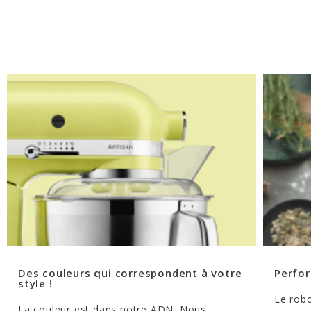
Des couleurs qui correspondent à votre
Perfor
style !
Le robo
La couleur est dans notre ADN. Nous