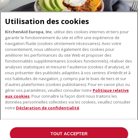
Utilisation des cookies
KitchenAid Europa, Inc.
utilise des cookies internes et tiers pour
garantir le fonctionnement du site et offrir une expérience de
navigation fluide (cookies strictement nécessaires). Avec votre
consentement, nous utilisons également des cookies pour
améliorer les performances du site Web et proposer des
fonctionnalités supplémentaires (cookies fonctionnels), réaliser des
À PROPOS DE KITCHENAID
analyses statistiques et mesurer l'audience (cookies d'analyse), et
vous présenter des publicités adaptées à vos centres d'intérêt et à
À propos de KitchenAid
vos habitudes de navigation, y compris par le biais de tiers et sur
NOS PRODUITS
Histoire de la marque
d'autres plateformes (cookies publicitaires). Pour en savoir plus ou
gérer vos paramètres, veuillez consulter notre
Politique relative
Petits électroménagers
Communiqués de presse
aux cookies
. Pour connaître la façon dont nous traitons les
SERVICE CLIENT
Matériel de cuisine
données personnelles collectées via les cookies, veuillez consulter
ODR
notre
Déclaration de confidentialité
.
Trouver un magasin
Accessoires
Garantie et documents
Service après-vente
TOUT ACCEPTER