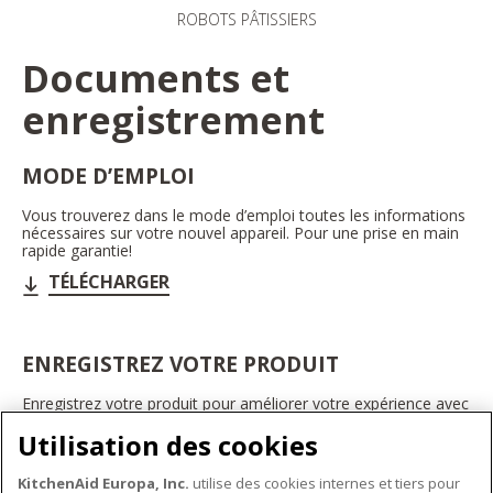
ROBOTS PÂTISSIERS
Documents et
enregistrement
MODE D’EMPLOI
Vous trouverez dans le mode d’emploi toutes les informations
nécessaires sur votre nouvel appareil. Pour une prise en main
rapide garantie!
TÉLÉCHARGER
ENREGISTREZ VOTRE PRODUIT
Enregistrez votre produit pour améliorer votre expérience avec
les appareils électroménagers KitchenAid. Ainsi, vous pourrez
Utilisation des cookies
bénéficier d'offres et de promotions exclusives, recevoir des
conseils et des astuces, et bien plus encore.
KitchenAid Europa, Inc.
utilise des cookies internes et tiers pour
INSCRIVEZ-VOUS DÈS À PRÉSENT