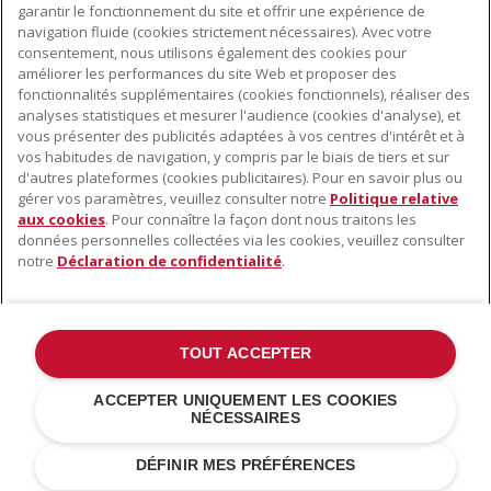
garantir le fonctionnement du site et offrir une expérience de
navigation fluide (cookies strictement nécessaires). Avec votre
consentement, nous utilisons également des cookies pour
améliorer les performances du site Web et proposer des
fonctionnalités supplémentaires (cookies fonctionnels), réaliser des
À PROPOS DE KITCHENAID
analyses statistiques et mesurer l'audience (cookies d'analyse), et
vous présenter des publicités adaptées à vos centres d'intérêt et à
À propos de KitchenAid
vos habitudes de navigation, y compris par le biais de tiers et sur
NOS PRODUITS
Histoire de la marque
d'autres plateformes (cookies publicitaires). Pour en savoir plus ou
gérer vos paramètres, veuillez consulter notre
Politique relative
Petits électroménagers
Communiqués de presse
aux cookies
. Pour connaître la façon dont nous traitons les
SERVICE CLIENT
Matériel de cuisine
ODR
données personnelles collectées via les cookies, veuillez consulter
notre
Déclaration de confidentialité
.
Trouver un magasin
Accessoires
Garantie et documents
Service après-vente
TOUT ACCEPTER
©2022 Tous droits réservés. KitchenAid et la forme du robot pâtissier
ACCEPTER UNIQUEMENT LES COOKIES
multifonction sont des marques déposées aux États Unis et dans
NÉCESSAIRES
d'autres pays .
Déclaration de confidentialité
.
Cookies
.
Autres pays
DÉFINIR MES PRÉFÉRENCES